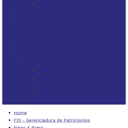
FINANZAS PARA EMPRESAS
FILOSOFÍA
FDI EN LOS MEDIOS
FDI EN LOS MEDIOS
NEWSLETTERS
FDI
CONTACTO
ESTADOS UNIDOS
URUGUAY
CÓDIGO BUENAS PRÁCTICAS
FORMULARIO DE RECLAMOS
INSTRUCTIVO DE RECLAMOS
CONTACTO ATENCIÓN RECLAMOS
ARGENTINA
Home
FDI - Gerenciadora de Patrimonios
News & Press