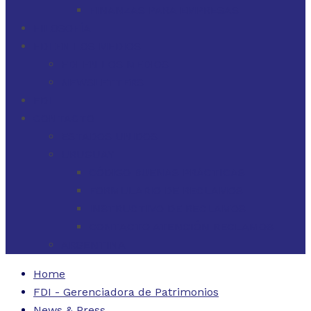
FINANZAS PARA EMPRESAS
FILOSOFÍA
FDI EN LOS MEDIOS
FDI EN LOS MEDIOS
NEWSLETTERS
FDI
CONTACTO
ESTADOS UNIDOS
URUGUAY
CÓDIGO BUENAS PRÁCTICAS
FORMULARIO DE RECLAMOS
INSTRUCTIVO DE RECLAMOS
CONTACTO ATENCIÓN RECLAMOS
ARGENTINA
Home
FDI - Gerenciadora de Patrimonios
News & Press