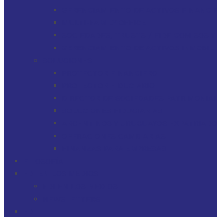
GERENCIAMIENTO DE ACTIVOS FINANCI
MULTI-FAMILY OFFICE
SOCIEDADES, TRUSTS / FIDEICOMISOS 
GERENCIAMIENTO DE ACTIVOS INMOBILI
SOLUCIONES
PROTECTOR FINANCIERO
PROTECTOR FIDUCIARIO
DIRECTOR DE SOCIEDADES PATRIMONIAL
SOLUCIONES FIDUCIARIAS
ARGENTINOS Y URUGUAYOS EXPATRIAD
OPERACIONES CAMBIARIAS
FINANZAS PARA EMPRESAS
FILOSOFÍA
FDI EN LOS MEDIOS
FDI EN LOS MEDIOS
NEWSLETTERS
FDI