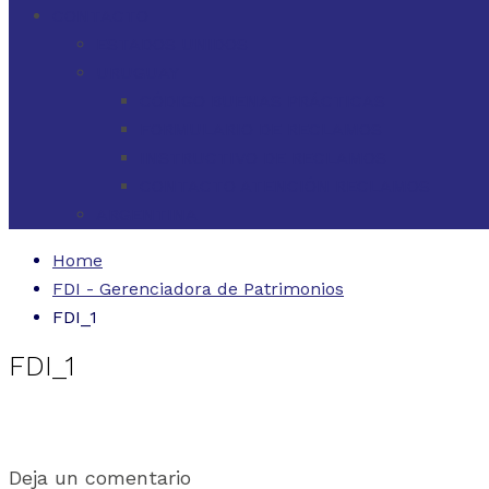
CONTACTO
ESTADOS UNIDOS
URUGUAY
CÓDIGO BUENAS PRÁCTICAS
FORMULARIO DE RECLAMOS
INSTRUCTIVO DE RECLAMOS
CONTACTO ATENCIÓN RECLAMOS
ARGENTINA
Home
FDI - Gerenciadora de Patrimonios
FDI_1
FDI_1
Deja un comentario