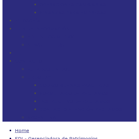
OPERACIONES CAMBIARIAS
FINANZAS PARA EMPRESAS
FILOSOFÍA
HUB DE INFORMACIÓN
FDI EN LOS MEDIOS
NEWSLETTERS
FDI
CONTACTO
ESTADOS UNIDOS
URUGUAY
CÓDIGO BUENAS PRÁCTICAS
FORMULARIO DE RECLAMOS
INSTRUCTIVO DE RECLAMOS
CONTACTO ATENCIÓN RECLAMOS
ARGENTINA
Home
FDI - Gerenciadora de Patrimonios