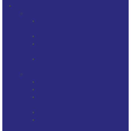
QUÉ HACEMOS
SERVICIOS
GERENCIAMIENTO DE ACTIVOS
FINANCIEROS
MULTI-FAMILY OFFICE
GESTIÓN SOCIETARIA, TRUSTS /
FIDEICOMISOS Y CUENTAS
GERENCIAMIENTO DE ACTIVOS
INMOBILIARIOS
SOLUCIONES
PROTECTOR FINANCIERO
PROTECTOR FIDUCIARIO
DIRECTOR DE SOCIEDADES
PATRIMONIALES FIDUCIARIAS
SOLUCIONES FIDUCIARIAS
ARGENTINOS Y URUGUAYOS
EXPATRIADOS