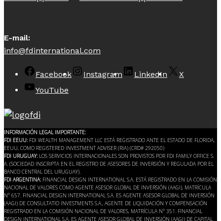
E-mail:
info@fdinternational.com
Facebook
Instagram
LinkedIn
X
YouTube
INFORMACIÓN LEGAL IMPORTANTE:
FDI EEUU:
FDI WEALTH MANAGEMENT LLC ESTÁ REGISTRADO ANTE EL ESTADO DE FLORIDA,
EEUU, COMO REGISTERED INVESTMENT ADVISER (RIA) (CRD# 292050)
FDI URUGUAY:
LOS SERVICIOS INTERNACIONALES SON PROVISTOS POR FDI FAMILY OFFICE S.
A. (SOCIEDAD INSCRIPTA EN EL REGISTRO DE ASESORES DE INVERSIÓN Y REGULADA POR EL
BANCO CENTRAL DEL URUGUAY).
FDI ARGENTINA:
FINANCIAL DESIGN INTERNATIONAL S.A. ESTÁ REGISTRADO EN LA COMISIÓN
NACIONAL DE VALORES COMO AGENTE ASESOR GLOBAL DE INVERSIÓN (AAGI), MATRÍCULA
N° 657. FINANCIAL DESIGN INTERNATIONAL S.A. ES AGENTE ASESOR GLOBAL DE INVERSIÓN
(AAGI) DE CONSULTATIO INVESTMENTS S.A., AGENTE DE LIQUIDACIÓN Y COMPENSACIÓN
REGISTRADO EN LA COMISIÓN NACIONAL DE VALORES, MATRÍCULA N° 351. FINANCIAL
DESIGN INTERNATIONAL S.A. ES AGENTE ASESOR GLOBAL DE INVERSIÓN (AAGI) DE CAPITAL