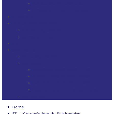
OPERACIONES CAMBIARIAS
FINANZAS PARA EMPRESAS
FILOSOFÍA
HUB DE INFORMACIÓN
FDI EN LOS MEDIOS
NEWSLETTERS
FDI
CONTACTO
ESTADOS UNIDOS
URUGUAY
CÓDIGO BUENAS PRÁCTICAS
FORMULARIO DE RECLAMOS
INSTRUCTIVO DE RECLAMOS
CONTACTO ATENCIÓN RECLAMOS
ARGENTINA
Home
FDI - Gerenciadora de Patrimonios