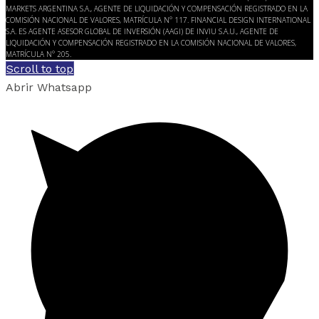
MARKETS ARGENTINA S.A., AGENTE DE LIQUIDACIÓN Y COMPENSACIÓN REGISTRADO EN LA
COMISIÓN NACIONAL DE VALORES, MATRÍCULA N° 117. FINANCIAL DESIGN INTERNATIONAL
S.A. ES AGENTE ASESOR GLOBAL DE INVERSIÓN (AAGI) DE INVIU S.A.U., AGENTE DE
LIQUIDACIÓN Y COMPENSACIÓN REGISTRADO EN LA COMISIÓN NACIONAL DE VALORES,
MATRÍCULA N° 205.
Scroll to top
Abrir Whatsapp