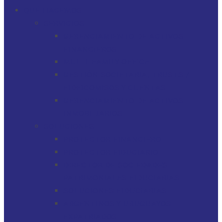
QUÉ HACEMOS
SERVICIOS
GERENCIAMIENTO DE ACTIVOS
FINANCIEROS
MULTI-FAMILY OFFICE
GESTIÓN SOCIETARIA, TRUSTS /
FIDEICOMISOS Y CUENTAS
GERENCIAMIENTO DE ACTIVOS
INMOBILIARIOS
SOLUCIONES
PROTECTOR FINANCIERO
PROTECTOR FIDUCIARIO
DIRECTOR DE SOCIEDADES
PATRIMONIALES FIDUCIARIAS
SOLUCIONES FIDUCIARIAS
ARGENTINOS Y URUGUAYOS
EXPATRIADOS