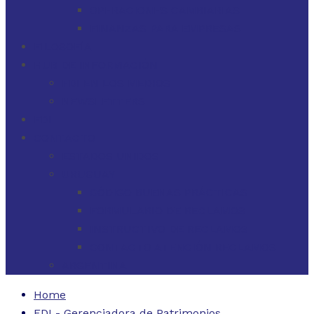
OPERACIONES CAMBIARIAS
FINANZAS PARA EMPRESAS
FILOSOFÍA
HUB DE INFORMACIÓN
FDI EN LOS MEDIOS
NEWSLETTERS
FDI
CONTACTO
ESTADOS UNIDOS
URUGUAY
CÓDIGO BUENAS PRÁCTICAS
FORMULARIO DE RECLAMOS
INSTRUCTIVO DE RECLAMOS
CONTACTO ATENCIÓN RECLAMOS
ARGENTINA
Home
FDI - Gerenciadora de Patrimonios