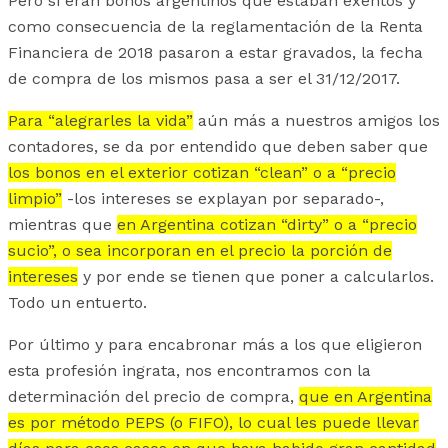
Pero si eran bonos argentinos que estaban exentos y
como consecuencia de la reglamentación de la Renta
Financiera de 2018 pasaron a estar gravados, la fecha
de compra de los mismos pasa a ser el 31/12/2017.
Para “alegrarles la vida”
aún más a nuestros amigos los
contadores, se da por entendido que deben saber que
los bonos en el exterior cotizan “clean” o a “precio
limpio”
-los intereses se explayan por separado-,
mientras que
en Argentina cotizan “dirty” o a “precio
sucio”, o sea incorporan en el precio la porción de
intereses
y por ende se tienen que poner a calcularlos.
Todo un entuerto.
Por último y para encabronar más a los que eligieron
esta profesión ingrata, nos encontramos con la
determinación del precio de compra,
que en Argentina
es por método PEPS (o FIFO), lo cual les puede llevar