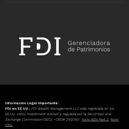
Información Legal Importante:
FDI en EE.UU.:
FDI Wealth Management LLC
está registrada en los
EE.UU. como
Investment Advisor
y regulada por la
Securities and
Exchange Commission
(SEC). -CRD# 292050-
Form ADV Part 2
,
Form
CRS.