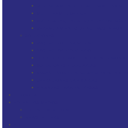
GERENCIAMIENTO DE ACTIVOS FINANCI
MULTI-FAMILY OFFICE
SOCIEDADES, TRUSTS / FIDEICOMISOS 
GERENCIAMIENTO DE ACTIVOS INMOBILI
SOLUCIONES
PROTECTOR FINANCIERO
PROTECTOR FIDUCIARIO
DIRECTOR DE SOCIEDADES PATRIMONIAL
SOLUCIONES FIDUCIARIAS
ARGENTINOS Y URUGUAYOS EXPATRIAD
OPERACIONES CAMBIARIAS
FINANZAS PARA EMPRESAS
FILOSOFÍA
FDI EN LOS MEDIOS
FDI EN LOS MEDIOS
NEWSLETTERS
FDI