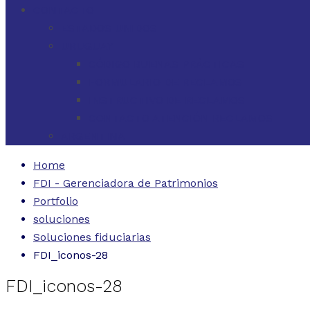
CONTACTO
ESTADOS UNIDOS
URUGUAY
CÓDIGO BUENAS PRÁCTICAS
FORMULARIO DE RECLAMOS
INSTRUCTIVO DE RECLAMOS
CONTACTO ATENCIÓN RECLAMOS
ARGENTINA
Home
FDI - Gerenciadora de Patrimonios
Portfolio
soluciones
Soluciones fiduciarias
FDI_iconos-28
FDI_iconos-28