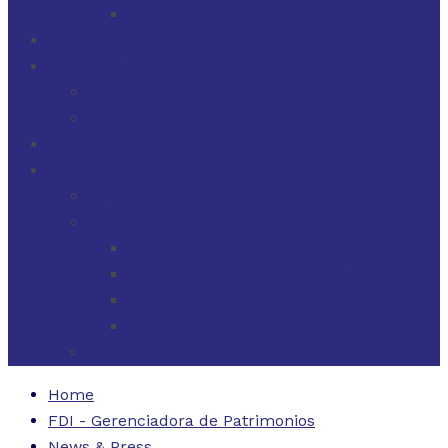
FINANZAS PARA EMPRESAS
FILOSOFÍA
FDI EN LOS MEDIOS
FDI EN LOS MEDIOS
NEWSLETTERS
FDI
CONTACTO
ESTADOS UNIDOS
URUGUAY
CÓDIGO BUENAS PRÁCTICAS
FORMULARIO DE RECLAMOS
INSTRUCTIVO DE RECLAMOS
CONTACTO ATENCIÓN RECLAMOS
ARGENTINA
Home
FDI - Gerenciadora de Patrimonios
News & Press