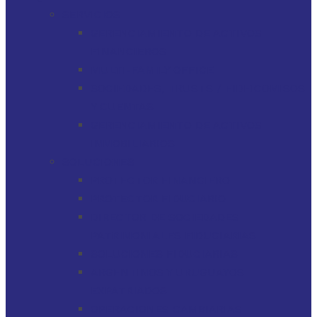
SERVICIOS
GERENCIAMIENTO DE ACTIVOS
FINANCIEROS
MULTI-FAMILY OFFICE
SOCIEDADES, TRUSTS / FIDEICOMISOS
Y CUENTAS
GERENCIAMIENTO DE ACTIVOS
INMOBILIARIOS
SOLUCIONES
PROTECTOR FINANCIERO
PROTECTOR FIDUCIARIO
DIRECTOR DE SOCIEDADES
PATRIMONIALES FIDUCIARIAS
SOLUCIONES FIDUCIARIAS
ARGENTINOS Y URUGUAYOS
EXPATRIADOS
OPERACIONES CAMBIARIAS