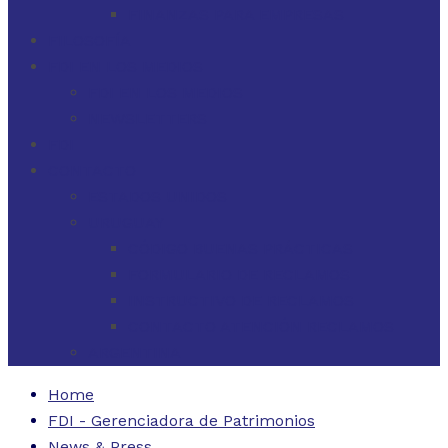
FINANZAS PARA EMPRESAS
FILOSOFÍA
FDI EN LOS MEDIOS
FDI EN LOS MEDIOS
NEWSLETTERS
FDI
CONTACTO
ESTADOS UNIDOS
URUGUAY
CÓDIGO BUENAS PRÁCTICAS
FORMULARIO DE RECLAMOS
INSTRUCTIVO DE RECLAMOS
CONTACTO ATENCIÓN RECLAMOS
ARGENTINA
Home
FDI - Gerenciadora de Patrimonios
News & Press