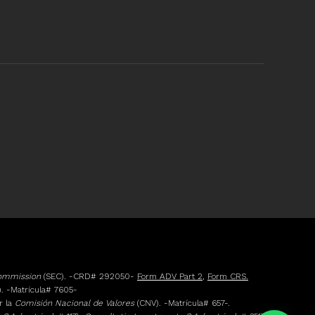
Commission
(SEC). -CRD# 292050-
Form ADV Part 2
,
Form CRS.
. -Matrícula# 7605-
r la
Comisión Nacional de Valores
(CNV). -Matrícula# 657-.