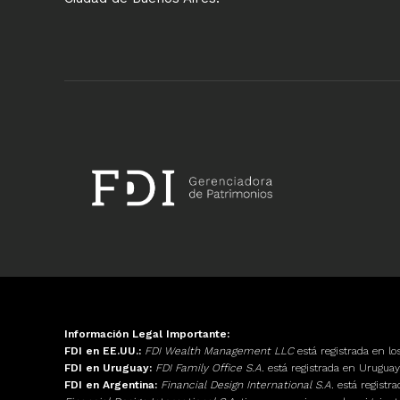
Información Legal Importante:
FDI en EE.UU.:
FDI Wealth Management LLC
está registrada en l
FDI en Uruguay:
FDI Family Office S.A.
está registrada en Urugu
FDI en Argentina:
Financial Design International S.A.
está registr