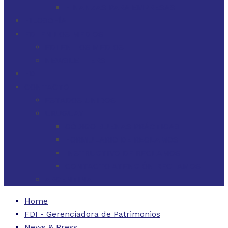
FINANZAS PARA EMPRESAS
FILOSOFÍA
FDI EN LOS MEDIOS
FDI EN LOS MEDIOS
NEWSLETTERS
FDI
CONTACTO
ESTADOS UNIDOS
URUGUAY
CÓDIGO BUENAS PRÁCTICAS
FORMULARIO DE RECLAMOS
INSTRUCTIVO DE RECLAMOS
CONTACTO ATENCIÓN RECLAMOS
ARGENTINA
Home
FDI - Gerenciadora de Patrimonios
News & Press