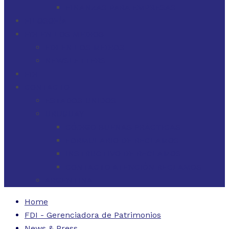
FINANZAS PARA EMPRESAS
FILOSOFÍA
FDI EN LOS MEDIOS
FDI EN LOS MEDIOS
NEWSLETTERS
FDI
CONTACTO
ESTADOS UNIDOS
URUGUAY
CÓDIGO BUENAS PRÁCTICAS
FORMULARIO DE RECLAMOS
INSTRUCTIVO DE RECLAMOS
CONTACTO ATENCIÓN RECLAMOS
ARGENTINA
Home
FDI - Gerenciadora de Patrimonios
News & Press