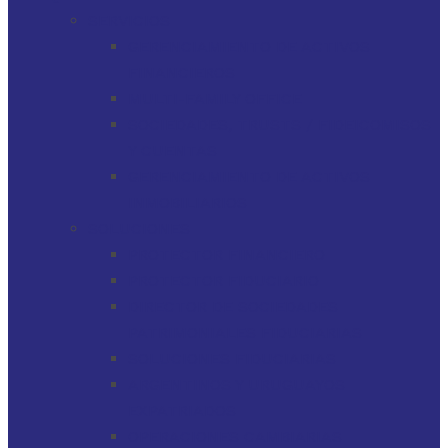
SERVICIOS
GERENCIAMIENTO DE ACTIVOS
FINANCIEROS
MULTI-FAMILY OFFICE
SOCIEDADES, TRUSTS / FIDEICOMISOS
Y CUENTAS
GERENCIAMIENTO DE ACTIVOS
INMOBILIARIOS
SOLUCIONES
PROTECTOR FINANCIERO
PROTECTOR FIDUCIARIO
DIRECTOR DE SOCIEDADES
PATRIMONIALES FIDUCIARIAS
SOLUCIONES FIDUCIARIAS
ARGENTINOS Y URUGUAYOS
EXPATRIADOS
OPERACIONES CAMBIARIAS