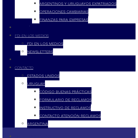
ARGENTINOS Y URUGUAYOS EXPATRIADOS
OPERACIONES CAMBIARIAS
FINANZAS PARA EMPRESAS
FILOSOFÍA
FDI EN LOS MEDIOS
FDI EN LOS MEDIOS
NEWSLETTERS
FDI
CONTACTO
ESTADOS UNIDOS
URUGUAY
CÓDIGO BUENAS PRÁCTICAS
FORMULARIO DE RECLAMOS
INSTRUCTIVO DE RECLAMOS
CONTACTO ATENCIÓN RECLAMOS
ARGENTINA
QUÉ HACEMOS