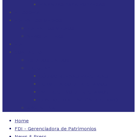
FINANZAS PARA EMPRESAS
FILOSOFÍA
FDI EN LOS MEDIOS
FDI EN LOS MEDIOS
NEWSLETTERS
FDI
CONTACTO
ESTADOS UNIDOS
URUGUAY
CÓDIGO BUENAS PRÁCTICAS
FORMULARIO DE RECLAMOS
INSTRUCTIVO DE RECLAMOS
CONTACTO ATENCIÓN RECLAMOS
ARGENTINA
Home
FDI - Gerenciadora de Patrimonios
News & Press