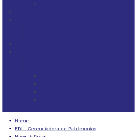
FINANZAS PARA EMPRESAS
FILOSOFÍA
FDI EN LOS MEDIOS
FDI EN LOS MEDIOS
NEWSLETTERS
FDI
CONTACTO
ESTADOS UNIDOS
URUGUAY
CÓDIGO BUENAS PRÁCTICAS
FORMULARIO DE RECLAMOS
INSTRUCTIVO DE RECLAMOS
CONTACTO ATENCIÓN RECLAMOS
ARGENTINA
Home
FDI - Gerenciadora de Patrimonios
News & Press