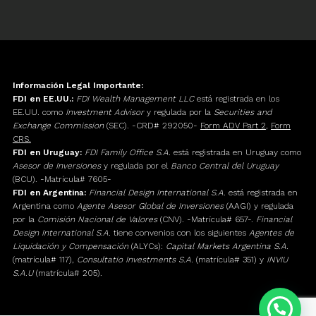
Información Legal Importante:
FDI en EE.UU.:
FDI Wealth Management LLC
está registrada en los
EE.UU. como
Investment Advisor
y regulada por la
Securities and
Exchange Commission
(SEC). -CRD# 292050-
Form ADV Part 2
,
Form
CRS.
FDI en Uruguay:
FDI Family Office S.A.
está registrada en Uruguay como
Asesor de Inversiones
y regulada por el
Banco Central del Uruguay
(BCU). -Matrícula# 7605-
FDI en Argentina:
Financial Design International S.A.
está registrada en
Argentina como
Agente Asesor Global de Inversiones
(AAGI) y regulada
por la
Comisión Nacional de Valores
(CNV). -Matrícula# 657-.
Financial
Design International S.A.
tiene convenios con los siguientes
Agentes de
Liquidación y Compensación
(ALYCs):
Capital Markets Argentina S.A.
(matrícula# 117),
Consultatio Investments S.A.
(matrícula# 351) y
INVIU
S.A.U
(matrícula# 205).