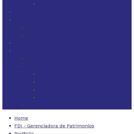
FINANZAS PARA EMPRESAS
FILOSOFÍA
FDI EN LOS MEDIOS
FDI EN LOS MEDIOS
NEWSLETTERS
FDI
CONTACTO
ESTADOS UNIDOS
URUGUAY
CÓDIGO BUENAS PRÁCTICAS
FORMULARIO DE RECLAMOS
INSTRUCTIVO DE RECLAMOS
CONTACTO ATENCIÓN RECLAMOS
ARGENTINA
Home
FDI - Gerenciadora de Patrimonios
Portfolio