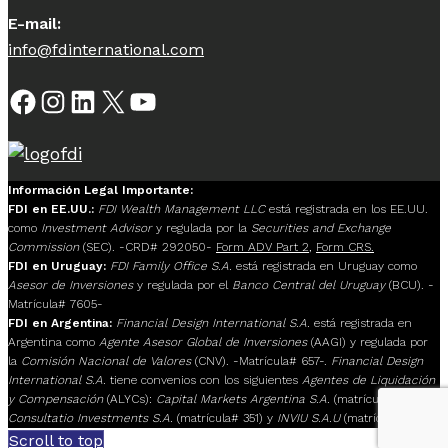
E-mail:
info@fdinternational.com
Facebook
Instagram
LinkedIn
X
YouTube
Información Legal Importante:
FDI en EE.UU.:
FDI Wealth Management LLC
está registrada en los EE.UU.
como
Investment Advisor
y regulada por la
Securities and Exchange
Commission
(SEC). -CRD# 292050-
Form ADV Part 2
,
Form CRS.
FDI en Uruguay:
FDI Family Office S.A.
está registrada en Uruguay como
Asesor de Inversiones
y regulada por el
Banco Central del Uruguay
(BCU). -
Matrícula# 7605-
FDI en Argentina:
Financial Design International S.A.
está registrada en
Argentina como
Agente Asesor Global de Inversiones
(AAGI) y regulada por
la
Comisión Nacional de Valores
(CNV). -Matrícula# 657-.
Financial Design
International S.A.
tiene convenios con los siguientes
Agentes de Liquidación
y Compensación
(ALYCs):
Capital Markets Argentina S.A.
(matrícula# 117),
Consultatio Investments S.A.
(matrícula# 351) y
INVIU S.A.U
(matrícula# 205).
Scroll to top