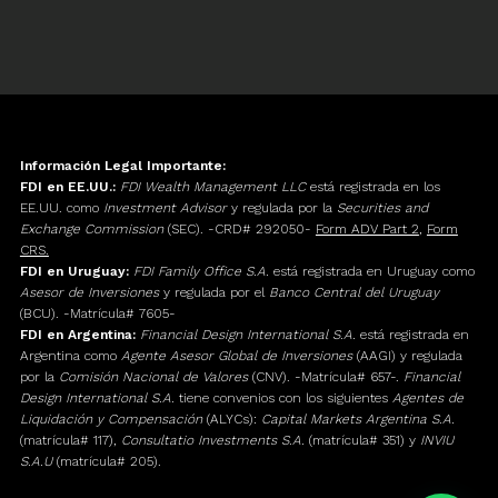
Información Legal Importante:
FDI en EE.UU.:
FDI Wealth Management LLC
está registrada en los
EE.UU. como
Investment Advisor
y regulada por la
Securities and
Exchange Commission
(SEC). -CRD# 292050-
Form ADV Part 2
,
Form
CRS.
FDI en Uruguay:
FDI Family Office S.A.
está registrada en Uruguay como
Asesor de Inversiones
y regulada por el
Banco Central del Uruguay
(BCU). -Matrícula# 7605-
FDI en Argentina:
Financial Design International S.A.
está registrada en
Argentina como
Agente Asesor Global de Inversiones
(AAGI) y regulada
por la
Comisión Nacional de Valores
(CNV). -Matrícula# 657-.
Financial
Design International S.A.
tiene convenios con los siguientes
Agentes de
Liquidación y Compensación
(ALYCs):
Capital Markets Argentina S.A.
(matrícula# 117),
Consultatio Investments S.A.
(matrícula# 351) y
INVIU
S.A.U
(matrícula# 205).