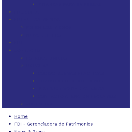
FINANZAS PARA EMPRESAS
FILOSOFÍA
FDI EN LOS MEDIOS
FDI EN LOS MEDIOS
NEWSLETTERS
FDI
CONTACTO
ESTADOS UNIDOS
URUGUAY
CÓDIGO BUENAS PRÁCTICAS
FORMULARIO DE RECLAMOS
INSTRUCTIVO DE RECLAMOS
CONTACTO ATENCIÓN RECLAMOS
ARGENTINA
Home
FDI - Gerenciadora de Patrimonios
News & Press