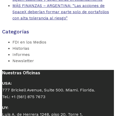
MÁS FINANZAS – ARGENTINA: “Las acciones de
SpaceX deberían formar parte solo de portafolios
con alta tolerancia al riesgo”
Categorías
FDI en los Medios
Historias
Informes
Newsletter
Nuestras Oficinas
USA:
777 Brickell Avenue, Suite 500. Miami. Florida.
Tel.: +1 (561) 875 7673
UY:
Luis A. de Herrera 1248, piso 20. Torre 1.