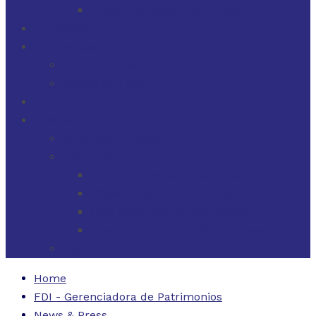
FINANZAS PARA EMPRESAS
FILOSOFÍA
FDI EN LOS MEDIOS
FDI EN LOS MEDIOS
NEWSLETTERS
FDI
CONTACTO
ESTADOS UNIDOS
URUGUAY
CÓDIGO BUENAS PRÁCTICAS
FORMULARIO DE RECLAMOS
INSTRUCTIVO DE RECLAMOS
CONTACTO ATENCIÓN RECLAMOS
ARGENTINA
Home
FDI - Gerenciadora de Patrimonios
News & Press