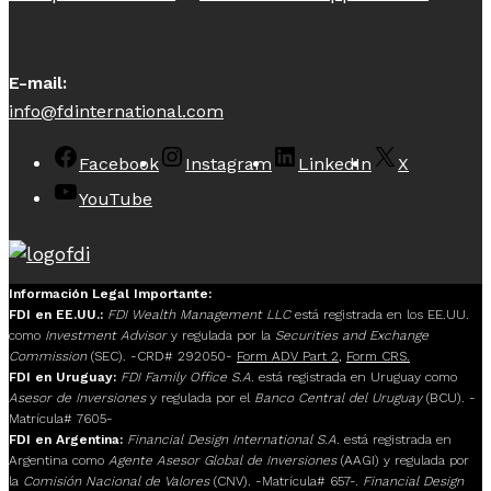
E-mail:
info@fdinternational.com
Facebook
Instagram
LinkedIn
X
YouTube
Información Legal Importante:
FDI en EE.UU.:
FDI Wealth Management LLC
está registrada en los EE.UU.
como
Investment Advisor
y regulada por la
Securities and Exchange
Commission
(SEC). -CRD# 292050-
Form ADV Part 2
,
Form CRS.
FDI en Uruguay:
FDI Family Office S.A.
está registrada en Uruguay como
Asesor de Inversiones
y regulada por el
Banco Central del Uruguay
(BCU). -
Matrícula# 7605-
FDI en Argentina:
Financial Design International S.A.
está registrada en
Argentina como
Agente Asesor Global de Inversiones
(AAGI) y regulada por
la
Comisión Nacional de Valores
(CNV). -Matrícula# 657-.
Financial Design