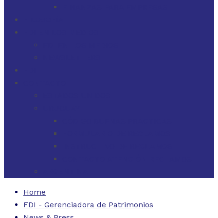
FINANZAS PARA EMPRESAS
FILOSOFÍA
FDI EN LOS MEDIOS
FDI EN LOS MEDIOS
NEWSLETTERS
FDI
CONTACTO
ESTADOS UNIDOS
URUGUAY
CÓDIGO BUENAS PRÁCTICAS
FORMULARIO DE RECLAMOS
INSTRUCTIVO DE RECLAMOS
CONTACTO ATENCIÓN RECLAMOS
ARGENTINA
Home
FDI - Gerenciadora de Patrimonios
News & Press