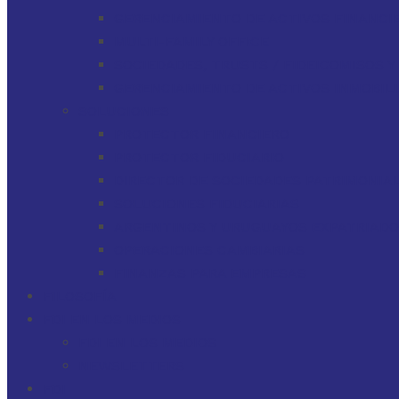
GERENCIAMIENTO DE ACTIVOS FINANCI
MULTI-FAMILY OFFICE
SOCIEDADES, TRUSTS / FIDEICOMISOS 
GERENCIAMIENTO DE ACTIVOS INMOBILI
SOLUCIONES
PROTECTOR FINANCIERO
PROTECTOR FIDUCIARIO
DIRECTOR DE SOCIEDADES PATRIMONIAL
SOLUCIONES FIDUCIARIAS
ARGENTINOS Y URUGUAYOS EXPATRIAD
OPERACIONES CAMBIARIAS
FINANZAS PARA EMPRESAS
FILOSOFÍA
FDI EN LOS MEDIOS
FDI EN LOS MEDIOS
NEWSLETTERS
FDI