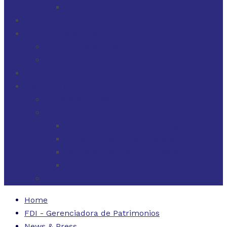
FINANZAS PARA EMPRESAS
FILOSOFÍA
FDI EN LOS MEDIOS
FDI EN LOS MEDIOS
NEWSLETTERS
FDI
CONTACTO
ESTADOS UNIDOS
URUGUAY
CÓDIGO BUENAS PRÁCTICAS
FORMULARIO DE RECLAMOS
INSTRUCTIVO DE RECLAMOS
CONTACTO ATENCIÓN RECLAMOS
ARGENTINA
Home
FDI - Gerenciadora de Patrimonios
News & Press