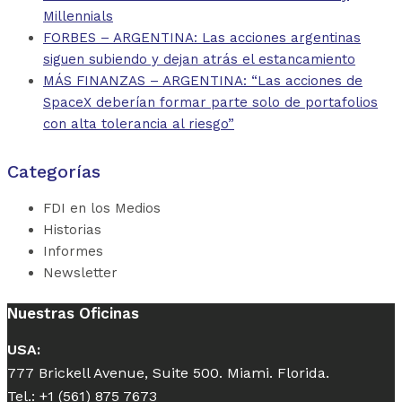
Millennials
FORBES – ARGENTINA: Las acciones argentinas
siguen subiendo y dejan atrás el estancamiento
MÁS FINANZAS – ARGENTINA: “Las acciones de
SpaceX deberían formar parte solo de portafolios
con alta tolerancia al riesgo”
Categorías
FDI en los Medios
Historias
Informes
Newsletter
Nuestras Oficinas
USA:
777 Brickell Avenue, Suite 500. Miami. Florida.
Tel.: +1 (561) 875 7673