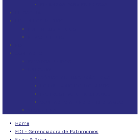
FINANZAS PARA EMPRESAS
FILOSOFÍA
FDI EN LOS MEDIOS
FDI EN LOS MEDIOS
NEWSLETTERS
FDI
CONTACTO
ESTADOS UNIDOS
URUGUAY
CÓDIGO BUENAS PRÁCTICAS
FORMULARIO DE RECLAMOS
INSTRUCTIVO DE RECLAMOS
CONTACTO ATENCIÓN RECLAMOS
ARGENTINA
Home
FDI - Gerenciadora de Patrimonios
News & Press