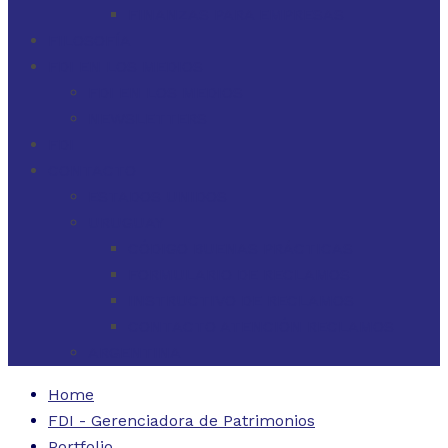
FINANZAS PARA EMPRESAS
FILOSOFÍA
FDI EN LOS MEDIOS
FDI EN LOS MEDIOS
NEWSLETTERS
FDI
CONTACTO
ESTADOS UNIDOS
URUGUAY
CÓDIGO BUENAS PRÁCTICAS
FORMULARIO DE RECLAMOS
INSTRUCTIVO DE RECLAMOS
CONTACTO ATENCIÓN RECLAMOS
ARGENTINA
Home
FDI - Gerenciadora de Patrimonios
Portfolio