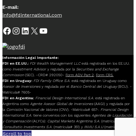
E-mail:
info@fdinternational.com
Facebook
Instagram
LinkedIn
X
YouTube
Información Legal Importante:
FDI en EE.UU.:
FDI Wealth Management LLC
está registrada en los EE.UU.
como
Investment Advisor
y regulada por la
Securities and Exchange
Commission
(SEC). -CRD# 292050-
Form ADV Part 2
,
Form CRS.
FDI en Uruguay:
FDI Family Office S.A.
está registrada en Uruguay como
Asesor de Inversiones
y regulada por el
Banco Central del Uruguay
(BCU). -
Matrícula# 7605-
FDI en Argentina:
Financial Design International S.A.
está registrada en
Argentina como
Agente Asesor Global de Inversiones
(AAGI) y regulada por
la
Comisión Nacional de Valores
(CNV). -Matrícula# 657-.
Financial Design
International S.A.
tiene convenios con los siguientes
Agentes de Liquidación
y Compensación
(ALYCs):
Capital Markets Argentina S.A.
(matrícula# 117),
Consultatio Investments S.A.
(matrícula# 351) y
INVIU S.A.U
(matrícula# 205).
Scroll to top