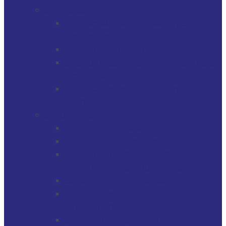
SERVICIOS
GERENCIAMIENTO DE ACTIVOS
FINANCIEROS
MULTI-FAMILY OFFICE
SOCIEDADES, TRUSTS / FIDEICOMISOS
Y CUENTAS
GERENCIAMIENTO DE ACTIVOS
INMOBILIARIOS
SOLUCIONES
PROTECTOR FINANCIERO
PROTECTOR FIDUCIARIO
DIRECTOR DE SOCIEDADES
PATRIMONIALES FIDUCIARIAS
SOLUCIONES FIDUCIARIAS
ARGENTINOS Y URUGUAYOS
EXPATRIADOS
OPERACIONES CAMBIARIAS