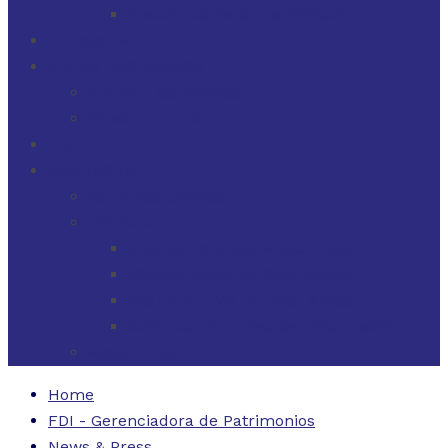
FINANZAS PARA EMPRESAS
FILOSOFÍA
FDI EN LOS MEDIOS
FDI EN LOS MEDIOS
NEWSLETTERS
FDI
CONTACTO
ESTADOS UNIDOS
URUGUAY
CÓDIGO BUENAS PRÁCTICAS
FORMULARIO DE RECLAMOS
INSTRUCTIVO DE RECLAMOS
CONTACTO ATENCIÓN RECLAMOS
ARGENTINA
Home
FDI - Gerenciadora de Patrimonios
News & Press