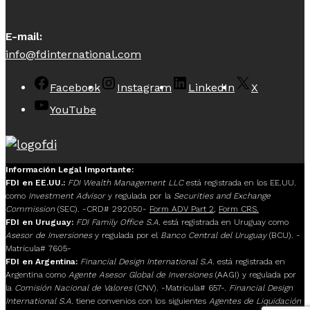
E-mail:
info@fdinternational.com
Facebook
Instagram
LinkedIn
X
YouTube
Información Legal Importante:
FDI en EE.UU.:
FDI Wealth Management LLC
está registrada en los EE.UU.
como
Investment Advisor
y regulada por la
Securities and Exchange
Commission
(SEC). -CRD# 292050-
Form ADV Part 2
,
Form CRS.
FDI en Uruguay:
FDI Family Office S.A.
está registrada en Uruguay como
Asesor de Inversiones
y regulada por el
Banco Central del Uruguay
(BCU). -
Matrícula# 7605-
FDI en Argentina:
Financial Design International S.A.
está registrada en
Argentina como
Agente Asesor Global de Inversiones
(AAGI) y regulada por
la
Comisión Nacional de Valores
(CNV). -Matrícula# 657-.
Financial Design
International S.A.
tiene convenios con los siguientes
Agentes de Liquidación