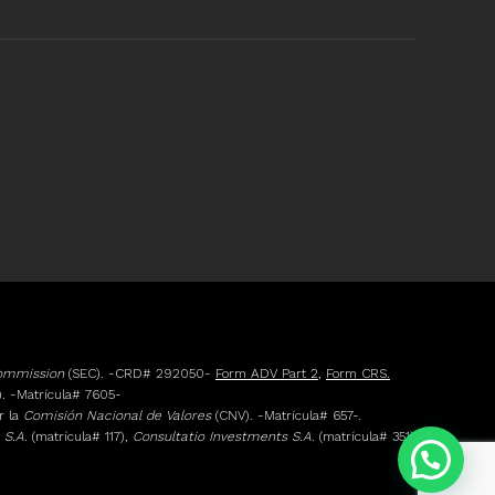
Commission
(SEC). -CRD# 292050-
Form ADV Part 2
,
Form CRS.
. -Matrícula# 7605-
r la
Comisión Nacional de Valores
(CNV). -Matrícula# 657-.
 S.A.
(matrícula# 117),
Consultatio Investments S.A.
(matrícula# 351)