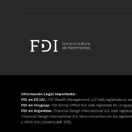
Información Legal Importante:
FDI en EE.UU.:
FDI Wealth Management LLC
está registrada en l
FDI en Uruguay:
FDI Family Office S.A.
está registrada en Urugu
FDI en Argentina:
Financial Design International S.A.
está registr
Financial Design International S.A.
tiene convenios con los siguien
y
INVIU S.A.U
(matrícula# 205).