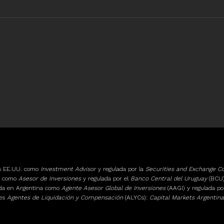
os EE.UU. como
Investment Advisor
y regulada por la
Securities and Exchange 
ay como
Asesor de Inversiones
y regulada por el
Banco Central del Uruguay
(BCU)
ada en Argentina como
Agente Asesor Global de Inversiones
(AAGI) y regulada po
tes
Agentes de Liquidación y Compensación
(ALYCs):
Capital Markets Argentina