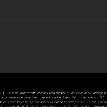
os EE.UU. como
Investment Advisor
y regulada por la
Securities and Exchange 
ay como
Asesor de Inversiones
y regulada por el
Banco Central del Uruguay
(BCU)
ada en Argentina como
Agente Asesor Global de Inversiones
(AAGI) y regulada po
tes
Agentes de Liquidación y Compensación
(ALYCs):
Capital Markets Argentina