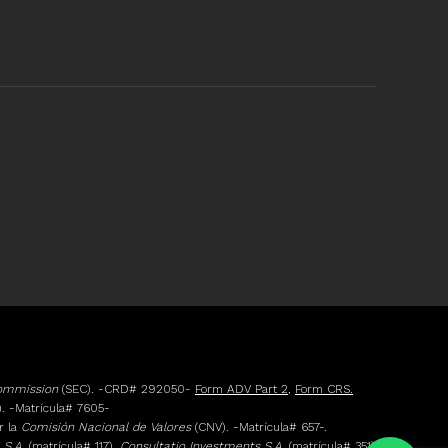
Commission
(SEC). -CRD# 292050-
Form ADV Part 2
,
Form CRS.
. -Matrícula# 7605-
r la
Comisión Nacional de Valores
(CNV). -Matrícula# 657-.
 S.A.
(matrícula# 117),
Consultatio Investments S.A.
(matrícula# 351)