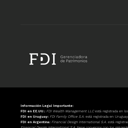
Información Legal Importante:
FDI en EE.UU.:
FDI Wealth Management LLC
está registrada en l
FDI en Uruguay:
FDI Family Office S.A.
está registrada en Urugu
FDI en Argentina:
Financial Design International S.A.
está registr
Financial Design International S.A.
tiene convenios con los siguien