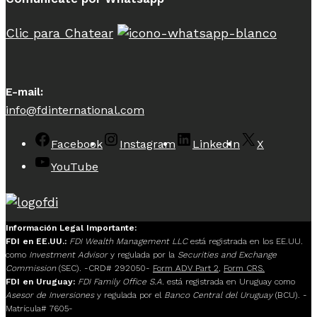
Clic para Chatear
E-mail:
info@fdinternational.com
Facebook
Instagram
LinkedIn
X
YouTube
Información Legal Importante:
FDI en EE.UU.:
FDI Wealth Management LLC
está registrada en los EE.UU.
como
Investment Advisor
y regulada por la
Securities and Exchange
Commission
(SEC). -CRD# 292050-
Form ADV Part 2
,
Form CRS.
FDI en Uruguay:
FDI Family Office S.A.
está registrada en Uruguay como
Asesor de Inversiones
y regulada por el
Banco Central del Uruguay
(BCU). -
Matrícula# 7605-