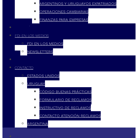
ARGENTINOS Y URUGUAYOS EXPATRIADOS
OPERACIONES CAMBIARIAS
FINANZAS PARA EMPRESAS
FILOSOFÍA
FDI EN LOS MEDIOS
FDI EN LOS MEDIOS
NEWSLETTERS
FDI
CONTACTO
ESTADOS UNIDOS
URUGUAY
CÓDIGO BUENAS PRÁCTICAS
FORMULARIO DE RECLAMOS
INSTRUCTIVO DE RECLAMOS
CONTACTO ATENCIÓN RECLAMOS
ARGENTINA
QUÉ HACEMOS