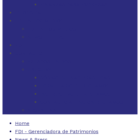
FINANZAS PARA EMPRESAS
FILOSOFÍA
FDI EN LOS MEDIOS
FDI EN LOS MEDIOS
NEWSLETTERS
FDI
CONTACTO
ESTADOS UNIDOS
URUGUAY
CÓDIGO BUENAS PRÁCTICAS
FORMULARIO DE RECLAMOS
INSTRUCTIVO DE RECLAMOS
CONTACTO ATENCIÓN RECLAMOS
ARGENTINA
Home
FDI - Gerenciadora de Patrimonios
News & Press