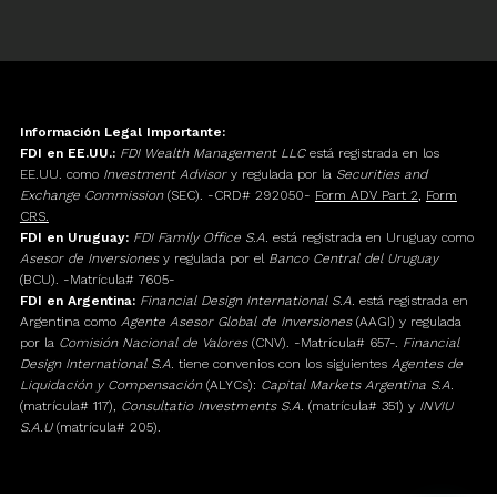
Información Legal Importante:
FDI en EE.UU.:
FDI Wealth Management LLC
está registrada en los
EE.UU. como
Investment Advisor
y regulada por la
Securities and
Exchange Commission
(SEC). -CRD# 292050-
Form ADV Part 2
,
Form
CRS.
FDI en Uruguay:
FDI Family Office S.A.
está registrada en Uruguay como
Asesor de Inversiones
y regulada por el
Banco Central del Uruguay
(BCU). -Matrícula# 7605-
FDI en Argentina:
Financial Design International S.A.
está registrada en
Argentina como
Agente Asesor Global de Inversiones
(AAGI) y regulada
por la
Comisión Nacional de Valores
(CNV). -Matrícula# 657-.
Financial
Design International S.A.
tiene convenios con los siguientes
Agentes de
Liquidación y Compensación
(ALYCs):
Capital Markets Argentina S.A.
(matrícula# 117),
Consultatio Investments S.A.
(matrícula# 351) y
INVIU
S.A.U
(matrícula# 205).