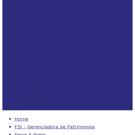
FINANZAS PARA EMPRESAS
FILOSOFÍA
FDI EN LOS MEDIOS
FDI EN LOS MEDIOS
NEWSLETTERS
FDI
CONTACTO
ESTADOS UNIDOS
URUGUAY
CÓDIGO BUENAS PRÁCTICAS
FORMULARIO DE RECLAMOS
INSTRUCTIVO DE RECLAMOS
CONTACTO ATENCIÓN RECLAMOS
ARGENTINA
Home
FDI - Gerenciadora de Patrimonios
News & Press