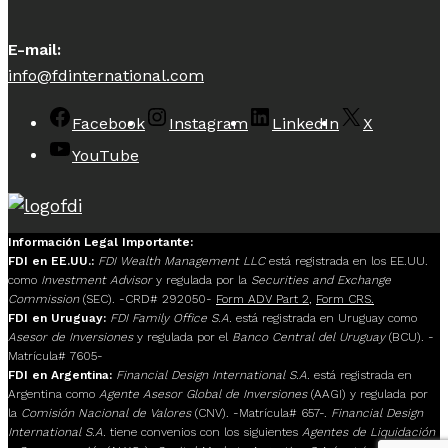
E-mail:
info@fdinternational.com
Facebook
Instagram
LinkedIn
X
YouTube
Información Legal Importante:
FDI en EE.UU.:
FDI Wealth Management LLC
está registrada en los EE.UU.
como
Investment Advisor
y regulada por la
Securities and Exchange
Commission
(SEC). -CRD# 292050-
Form ADV Part 2
,
Form CRS.
FDI en Uruguay:
FDI Family Office S.A.
está registrada en Uruguay como
Asesor de Inversiones
y regulada por el
Banco Central del Uruguay
(BCU). -
Matrícula# 7605-
FDI en Argentina:
Financial Design International S.A.
está registrada en
Argentina como
Agente Asesor Global de Inversiones
(AAGI) y regulada por
la
Comisión Nacional de Valores
(CNV). -Matrícula# 657-.
Financial Design
International S.A.
tiene convenios con los siguientes
Agentes de Liquidación