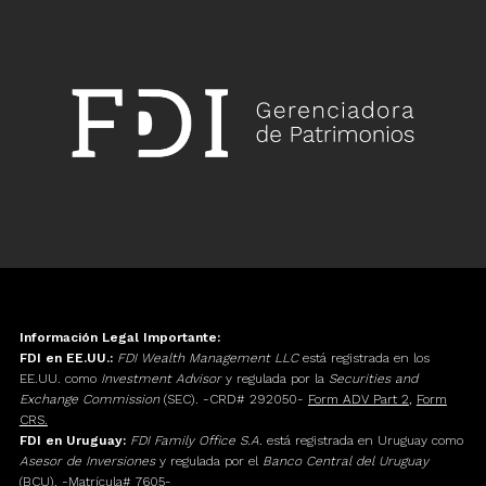
Información Legal Importante:
FDI en EE.UU.:
FDI Wealth Management LLC
está registrada en los
EE.UU. como
Investment Advisor
y regulada por la
Securities and
Exchange Commission
(SEC). -CRD# 292050-
Form ADV Part 2
,
Form
CRS.
FDI en Uruguay:
FDI Family Office S.A.
está registrada en Uruguay como
Asesor de Inversiones
y regulada por el
Banco Central del Uruguay
(BCU). -Matrícula# 7605-