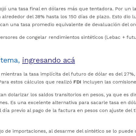
ojó una tasa final en dólares más que tentadora. Por un l
alrededor del 38% hasta los 150 días de plazo. Esto dio l
rcan una tasa promedio equivalente de devaluación del or
ersores de congelar rendimientos sintéticos (Lebac + fut
e tema,
ingresando acá
mientras la tasa implícita del futuro de dólar es del 27%
Para estos cálculos que realizó
FDI
incluyen las comisione
an dolarizar los saldos transitorios en pesos, ya que es d
es. Es una excelente alternativa para sacarle tasa en dóla
día previo al pago de la factura en pesos con ajuste del 
go de importaciones, al desarme del sintético se lo pued