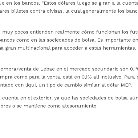
e en los bancos. “Estos dólares luego se giran a la cuent
res billetes contra divisas, la cual generalmente los banc
e muy pocos entienden realmente cómo funcionan los futu
s bancos como en las sociedades de bolsa. Es importante en
a gran multinacional para acceder a estas herramientas. L
 compra/venta de Lebac en el mercado secundario son 0,1%
mpra como para la venta, está en 0,1% all inclusive. Para
ntado con liqui, un tipo de cambio similar al dólar MEP.
cuenta en el exterior, ya que las sociedades de bolsa aún
edores o se mantiene como atesoramiento.