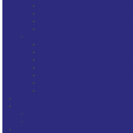
GERENCIAMIENTO DE ACTIVOS FINANCI
MULTI-FAMILY OFFICE
SOCIEDADES, TRUSTS / FIDEICOMISOS 
GERENCIAMIENTO DE ACTIVOS INMOBILI
SOLUCIONES
PROTECTOR FINANCIERO
PROTECTOR FIDUCIARIO
DIRECTOR DE SOCIEDADES PATRIMONIAL
SOLUCIONES FIDUCIARIAS
ARGENTINOS Y URUGUAYOS EXPATRIAD
OPERACIONES CAMBIARIAS
FINANZAS PARA EMPRESAS
FILOSOFÍA
FDI EN LOS MEDIOS
FDI EN LOS MEDIOS
NEWSLETTERS
FDI