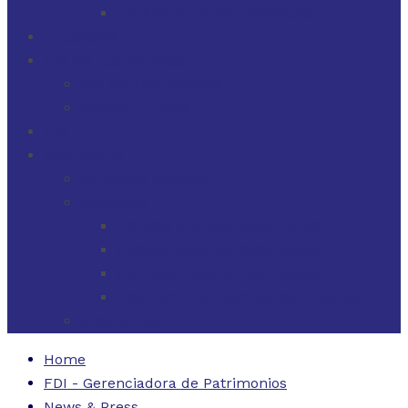
FINANZAS PARA EMPRESAS
FILOSOFÍA
FDI EN LOS MEDIOS
FDI EN LOS MEDIOS
NEWSLETTERS
FDI
CONTACTO
ESTADOS UNIDOS
URUGUAY
CÓDIGO BUENAS PRÁCTICAS
FORMULARIO DE RECLAMOS
INSTRUCTIVO DE RECLAMOS
CONTACTO ATENCIÓN RECLAMOS
ARGENTINA
Home
FDI - Gerenciadora de Patrimonios
News & Press