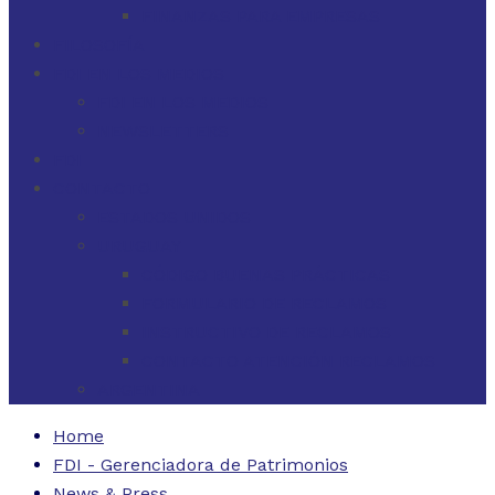
FINANZAS PARA EMPRESAS
FILOSOFÍA
FDI EN LOS MEDIOS
FDI EN LOS MEDIOS
NEWSLETTERS
FDI
CONTACTO
ESTADOS UNIDOS
URUGUAY
CÓDIGO BUENAS PRÁCTICAS
FORMULARIO DE RECLAMOS
INSTRUCTIVO DE RECLAMOS
CONTACTO ATENCIÓN RECLAMOS
ARGENTINA
Home
FDI - Gerenciadora de Patrimonios
News & Press