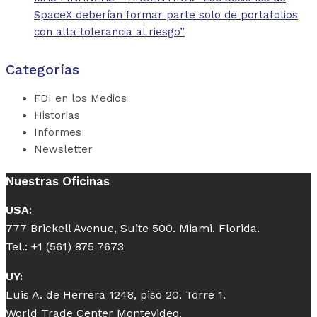
SpaceX deberían formar parte solo de portafolios
con alta tolerancia al riesgo”
Categorías
FDI en los Medios
Historias
Informes
Newsletter
Nuestras Oficinas
USA:
777 Brickell Avenue, Suite 500. Miami. Florida.
Tel.: +1 (561) 875 7673
UY:
Luis A. de Herrera 1248, piso 20. Torre 1.
World Trade Center Montevideo.