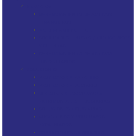
SERVICIOS
GERENCIAMIENTO DE ACTIVOS
FINANCIEROS
MULTI-FAMILY OFFICE
SOCIEDADES, TRUSTS / FIDEICOMISOS
Y CUENTAS
GERENCIAMIENTO DE ACTIVOS
INMOBILIARIOS
SOLUCIONES
PROTECTOR FINANCIERO
PROTECTOR FIDUCIARIO
DIRECTOR DE SOCIEDADES
PATRIMONIALES FIDUCIARIAS
SOLUCIONES FIDUCIARIAS
ARGENTINOS Y URUGUAYOS
EXPATRIADOS
OPERACIONES CAMBIARIAS