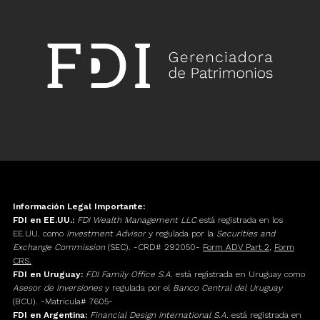
Información Legal Importante:
FDI en EE.UU.:
FDI Wealth Management LLC
está registrada en los
EE.UU. como
Investment Advisor
y regulada por la
Securities and
Exchange Commission
(SEC). -CRD# 292050-
Form ADV Part 2
,
Form
CRS.
FDI en Uruguay:
FDI Family Office S.A.
está registrada en Uruguay como
Asesor de Inversiones
y regulada por el
Banco Central del Uruguay
(BCU). -Matrícula# 7605-
FDI en Argentina:
Financial Design International S.A.
está registrada en