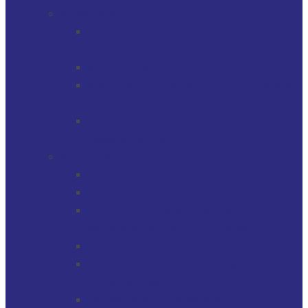
SERVICIOS
GERENCIAMIENTO DE ACTIVOS
FINANCIEROS
MULTI-FAMILY OFFICE
SOCIEDADES, TRUSTS / FIDEICOMISOS
Y CUENTAS
GERENCIAMIENTO DE ACTIVOS
INMOBILIARIOS
SOLUCIONES
PROTECTOR FINANCIERO
PROTECTOR FIDUCIARIO
DIRECTOR DE SOCIEDADES
PATRIMONIALES FIDUCIARIAS
SOLUCIONES FIDUCIARIAS
ARGENTINOS Y URUGUAYOS
EXPATRIADOS
OPERACIONES CAMBIARIAS