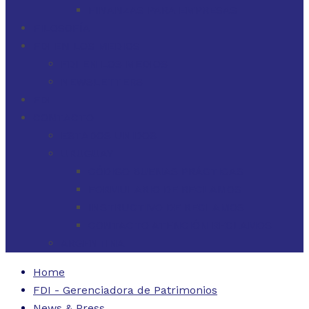
FINANZAS PARA EMPRESAS
FILOSOFÍA
FDI EN LOS MEDIOS
FDI EN LOS MEDIOS
NEWSLETTERS
FDI
CONTACTO
ESTADOS UNIDOS
URUGUAY
CÓDIGO BUENAS PRÁCTICAS
FORMULARIO DE RECLAMOS
INSTRUCTIVO DE RECLAMOS
CONTACTO ATENCIÓN RECLAMOS
ARGENTINA
Home
FDI - Gerenciadora de Patrimonios
News & Press