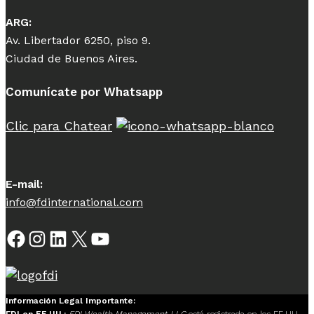
ARG:
Av. Libertador 6250, piso 9.
Ciudad de Buenos Aires.
Comunícate por Whatsapp
Clic para Chatear
E-mail:
info@fdinternational.com
Facebook
Instagram
LinkedIn
X
YouTube
Información Legal Importante:
FDI en EE.UU.:
FDI Wealth Management LLC
está registrada en los EE.UU.