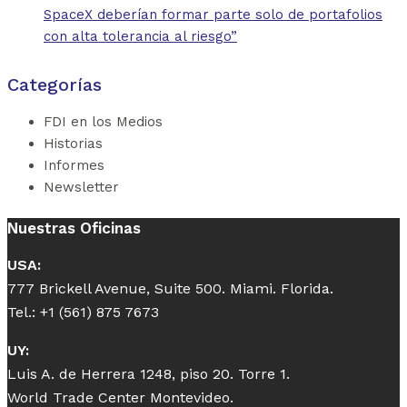
SpaceX deberían formar parte solo de portafolios
con alta tolerancia al riesgo”
Categorías
FDI en los Medios
Historias
Informes
Newsletter
Nuestras Oficinas
USA:
777 Brickell Avenue, Suite 500. Miami. Florida.
Tel.: +1 (561) 875 7673
UY:
Luis A. de Herrera 1248, piso 20. Torre 1.
World Trade Center Montevideo.