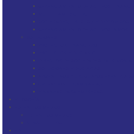
GERENCIAMIENTO DE ACTIVOS FINANCI
MULTI-FAMILY OFFICE
SOCIEDADES, TRUSTS / FIDEICOMISOS 
GERENCIAMIENTO DE ACTIVOS INMOBILI
SOLUCIONES
PROTECTOR FINANCIERO
PROTECTOR FIDUCIARIO
DIRECTOR DE SOCIEDADES PATRIMONIAL
SOLUCIONES FIDUCIARIAS
ARGENTINOS Y URUGUAYOS EXPATRIAD
OPERACIONES CAMBIARIAS
FINANZAS PARA EMPRESAS
FILOSOFÍA
FDI EN LOS MEDIOS
FDI EN LOS MEDIOS
NEWSLETTERS
FDI