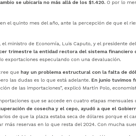
mbio se ubicaría no más allá de los $1.420.
O por lo meno
en el quinto mes del año, ante la percepción de que el r
 el ministro de Economía, Luis Caputo, y el presidente de
cer trimestre la entidad rectora del sistema financiero 
ndo exportaciones especulando con una devaluación.
 cree que
hay un problema estructural con la falta de dó
ro las dudas es lo que está adelante.
En junio tuvimos f
ción de las importaciones”, explicó Martín Polo, economis
a importaciones que se accede en cuatro etapas mensuale
ecuperación de cosecha y el cepo, ayudó a que el Gobier
rios de que la plaza estaba seca de dólares porque el ca
lar más reservas en lo que resta del 2024. Con mucha sue