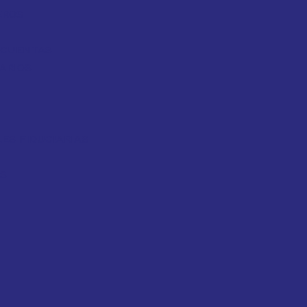
EROS
Y CUENTAS
ARIOS
ES FIDUCIARIAS
OS