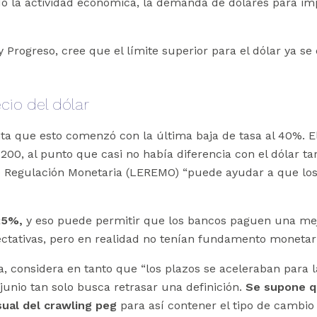
 la actividad económica, la demanda de dólares para impo
y Progreso, cree que el límite superior para el dólar ya 
cio del dólar
a que esto comenzó con la última baja de tasa al 40%. E
00, al punto que casi no había diferencia con el dólar tarj
 Regulación Monetaria (LEREMO) “puede ayudar a que los 
,25%,
y eso puede permitir que los bancos paguen una mejor
tativas, pero en realidad no tenían fundamento monetario
 considera en tanto que “los plazos se aceleraban para l
junio tan solo busca retrasar una definición.
Se supone qu
sual del crawling peg
para así contener el tipo de cambio