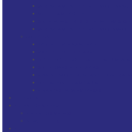
GERENCIAMIENTO DE ACTIVOS FINANCI
MULTI-FAMILY OFFICE
SOCIEDADES, TRUSTS / FIDEICOMISOS 
GERENCIAMIENTO DE ACTIVOS INMOBILI
SOLUCIONES
PROTECTOR FINANCIERO
PROTECTOR FIDUCIARIO
DIRECTOR DE SOCIEDADES PATRIMONIAL
SOLUCIONES FIDUCIARIAS
ARGENTINOS Y URUGUAYOS EXPATRIAD
OPERACIONES CAMBIARIAS
FINANZAS PARA EMPRESAS
FILOSOFÍA
FDI EN LOS MEDIOS
FDI EN LOS MEDIOS
NEWSLETTERS
FDI