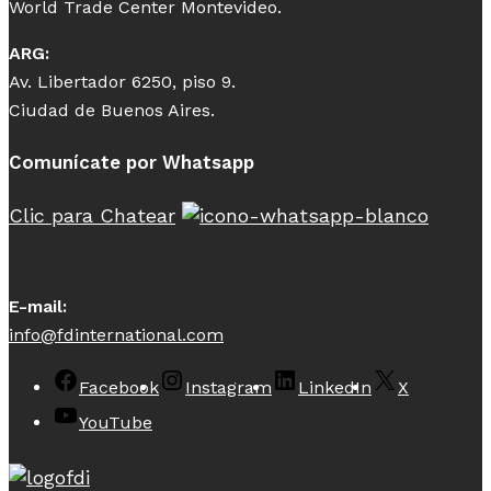
World Trade Center Montevideo.
ARG:
Av. Libertador 6250, piso 9.
Ciudad de Buenos Aires.
Comunícate por Whatsapp
Clic para Chatear
E-mail:
info@fdinternational.com
Facebook
Instagram
LinkedIn
X
YouTube