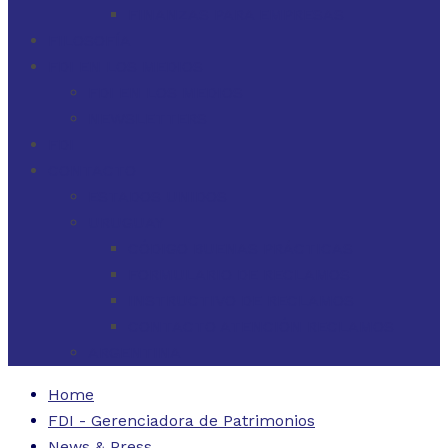
FINANZAS PARA EMPRESAS
FILOSOFÍA
FDI EN LOS MEDIOS
FDI EN LOS MEDIOS
NEWSLETTERS
FDI
CONTACTO
ESTADOS UNIDOS
URUGUAY
CÓDIGO BUENAS PRÁCTICAS
FORMULARIO DE RECLAMOS
INSTRUCTIVO DE RECLAMOS
CONTACTO ATENCIÓN RECLAMOS
ARGENTINA
Home
FDI - Gerenciadora de Patrimonios
News & Press