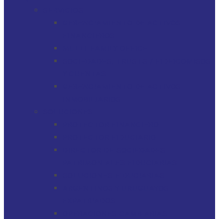
SERVICIOS
GERENCIAMIENTO DE ACTIVOS
FINANCIEROS
MULTI-FAMILY OFFICE
SOCIEDADES, TRUSTS / FIDEICOMISOS
Y CUENTAS
GERENCIAMIENTO DE ACTIVOS
INMOBILIARIOS
SOLUCIONES
PROTECTOR FINANCIERO
PROTECTOR FIDUCIARIO
DIRECTOR DE SOCIEDADES
PATRIMONIALES FIDUCIARIAS
SOLUCIONES FIDUCIARIAS
ARGENTINOS Y URUGUAYOS
EXPATRIADOS
OPERACIONES CAMBIARIAS