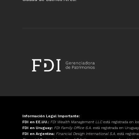
Información Legal Importante:
FDI en EE.UU.:
FDI Wealth Management LLC
está registrada en l
FDI en Uruguay:
FDI Family Office S.A.
está registrada en Urugu
FDI en Argentina:
Financial Design International S.A.
está registr