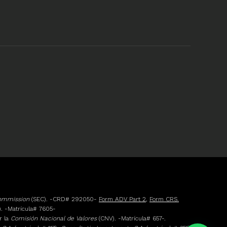
Commission
(SEC). -CRD# 292050-
Form ADV Part 2
,
Form CRS.
. -Matrícula# 7605-
r la
Comisión Nacional de Valores
(CNV). -Matrícula# 657-.