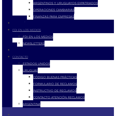
ARGENTINOS Y URUGUAYOS EXPATRIADOS
OPERACIONES CAMBIARIAS
FINANZAS PARA EMPRESAS
FILOSOFÍA
FDI EN LOS MEDIOS
FDI EN LOS MEDIOS
NEWSLETTERS
FDI
CONTACTO
ESTADOS UNIDOS
URUGUAY
CÓDIGO BUENAS PRÁCTICAS
FORMULARIO DE RECLAMOS
INSTRUCTIVO DE RECLAMOS
CONTACTO ATENCIÓN RECLAMOS
ARGENTINA
QUÉ HACEMOS