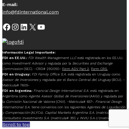
E-mail:
info@fdinternational.com
Facebook
Instagram
LinkedIn
X
YouTube
Información Legal Importante:
FDI en EE.UU.:
FDI Wealth Management LLC
está registrada en los EE.UU.
como
Investment Advisor
y regulada por la
Securities and Exchange
Commission
(SEC). -CRD# 292050-
Form ADV Part 2
,
Form CRS.
FDI en Uruguay:
FDI Family Office S.A.
está registrada en Uruguay como
Asesor de Inversiones
y regulada por el
Banco Central del Uruguay
(BCU). -
Matrícula# 7605-
FDI en Argentina:
Financial Design International S.A.
está registrada en
Argentina como
Agente Asesor Global de Inversiones
(AAGI) y regulada por
la
Comisión Nacional de Valores
(CNV). -Matrícula# 657-.
Financial Design
International S.A.
tiene convenios con los siguientes
Agentes de Liquidación
y Compensación
(ALYCs):
Capital Markets Argentina S.A.
(matrícula# 117),
Consultatio Investments S.A.
(matrícula# 351) y
INVIU S.A.U
(matrícula# 205).
Scroll to top