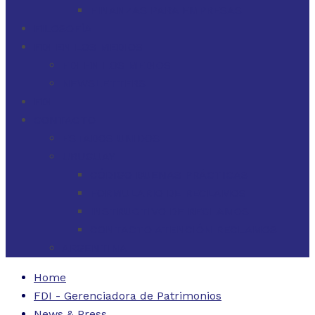
FINANZAS PARA EMPRESAS
FILOSOFÍA
FDI EN LOS MEDIOS
FDI EN LOS MEDIOS
NEWSLETTERS
FDI
CONTACTO
ESTADOS UNIDOS
URUGUAY
CÓDIGO BUENAS PRÁCTICAS
FORMULARIO DE RECLAMOS
INSTRUCTIVO DE RECLAMOS
CONTACTO ATENCIÓN RECLAMOS
ARGENTINA
Home
FDI - Gerenciadora de Patrimonios
News & Press