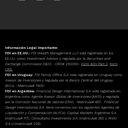
Información Legal Importante:
FDI en EE.UU.:
FDI Wealth Management LLC
está registrada en los
EE.UU. como
Investment Advisor
y regulada por la
Securities and
Exchange Commission
(SEC). -CRD# 292050-
Form ADV Part 2
,
Form
CRS.
FDI en Uruguay:
FDI Family Office S.A.
está registrada en Uruguay como
Asesor de Inversiones
y regulada por el
Banco Central del Uruguay
(BCU). -Matrícula# 7605-
FDI en Argentina:
Financial Design International S.A.
está registrada en
Argentina como
Agente Asesor Global de Inversiones
(AAGI) y regulada
por la
Comisión Nacional de Valores
(CNV). -Matrícula# 657-.
Financial
Design International S.A.
tiene convenios con los siguientes
Agentes de
Liquidación y Compensación
(ALYCs):
Capital Markets Argentina S.A.
(matrícula# 117),
Consultatio Investments S.A.
(matrícula# 351) y
INVIU
S.A.U
(matrícula# 205).