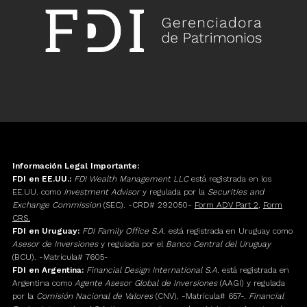
Información Legal Importante:
FDI en EE.UU.:
FDI Wealth Management LLC
está registrada en los
EE.UU. como
Investment Advisor
y regulada por la
Securities and
Exchange Commission
(SEC). -CRD# 292050-
Form ADV Part 2
,
Form
CRS.
FDI en Uruguay:
FDI Family Office S.A.
está registrada en Uruguay como
Asesor de Inversiones
y regulada por el
Banco Central del Uruguay
(BCU). -Matrícula# 7605-
FDI en Argentina:
Financial Design International S.A.
está registrada en
Argentina como
Agente Asesor Global de Inversiones
(AAGI) y regulada
por la
Comisión Nacional de Valores
(CNV). -Matrícula# 657-.
Financial