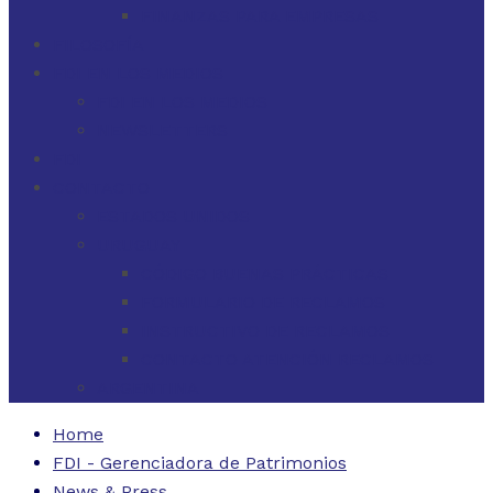
FINANZAS PARA EMPRESAS
FILOSOFÍA
FDI EN LOS MEDIOS
FDI EN LOS MEDIOS
NEWSLETTERS
FDI
CONTACTO
ESTADOS UNIDOS
URUGUAY
CÓDIGO BUENAS PRÁCTICAS
FORMULARIO DE RECLAMOS
INSTRUCTIVO DE RECLAMOS
CONTACTO ATENCIÓN RECLAMOS
ARGENTINA
Home
FDI - Gerenciadora de Patrimonios
News & Press