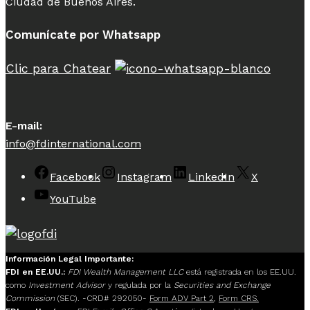
Ciudad de Buenos Aires.
Comunícate por Whatsapp
Clic para Chatear
E-mail:
info@fdinternational.com
Facebook
Instagram
LinkedIn
X
YouTube
Información Legal Importante:
FDI en EE.UU.:
FDI Wealth Management LLC
está registrada en los EE.UU.
como
Investment Advisor
y regulada por la
Securities and Exchange
Commission
(SEC). -CRD# 292050-
Form ADV Part 2
,
Form CRS.