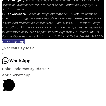
FDI en Uruguay:
FDI Family Office S.A.
está registrada en Uruguay como
Asesor de Inversiones
y regulada por el
Banco Central del Uruguay
(BCU). -
Matrícula# 7605-
FDI en Argentina:
Financial Design International S.A.
está registrada en
Argentina como
Agente Asesor Global de Inversiones
(AAGI) y regulada por
la
Comisión Nacional de Valores
(CNV). -Matrícula# 657-.
Financial Design
International S.A.
tiene convenios con los siguientes
Agentes de Liquidación
y Compensación
(ALYCs):
Capital Markets Argentina S.A.
(matrícula# 117),
Consultatio Investments S.A.
(matrícula# 351) y
INVIU S.A.U
(matrícula# 205).
Scroll to top
¿Necesita ayuda?
1
Hola! Podemos ayudarte?
Abrir Whatsapp