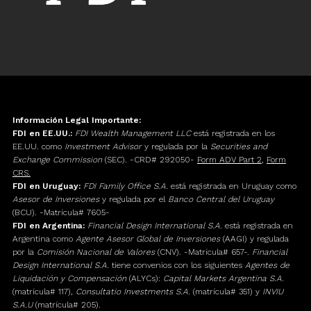
Información Legal Importante:
FDI en EE.UU.:
FDI Wealth Management LLC
está registrada en los
EE.UU. como
Investment Advisor
y regulada por la
Securities and
Exchange Commission
(SEC). -CRD# 292050-
Form ADV Part 2
,
Form
CRS.
FDI en Uruguay:
FDI Family Office S.A.
está registrada en Uruguay como
Asesor de Inversiones
y regulada por el
Banco Central del Uruguay
(BCU). -Matrícula# 7605-
FDI en Argentina:
Financial Design International S.A.
está registrada en
Argentina como
Agente Asesor Global de Inversiones
(AAGI) y regulada
por la
Comisión Nacional de Valores
(CNV). -Matrícula# 657-.
Financial
Design International S.A.
tiene convenios con los siguientes
Agentes de
Liquidación y Compensación
(ALYCs):
Capital Markets Argentina S.A.
(matrícula# 117),
Consultatio Investments S.A.
(matrícula# 351) y
INVIU
S.A.U
(matrícula# 205).