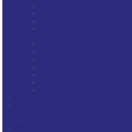
GERENCIAMIENTO DE ACTIVOS FINANCI
MULTI-FAMILY OFFICE
SOCIEDADES, TRUSTS / FIDEICOMISOS 
GERENCIAMIENTO DE ACTIVOS INMOBILI
SOLUCIONES
PROTECTOR FINANCIERO
PROTECTOR FIDUCIARIO
DIRECTOR DE SOCIEDADES PATRIMONIAL
SOLUCIONES FIDUCIARIAS
ARGENTINOS Y URUGUAYOS EXPATRIAD
OPERACIONES CAMBIARIAS
FINANZAS PARA EMPRESAS
FILOSOFÍA
FDI EN LOS MEDIOS
FDI EN LOS MEDIOS
NEWSLETTERS
FDI