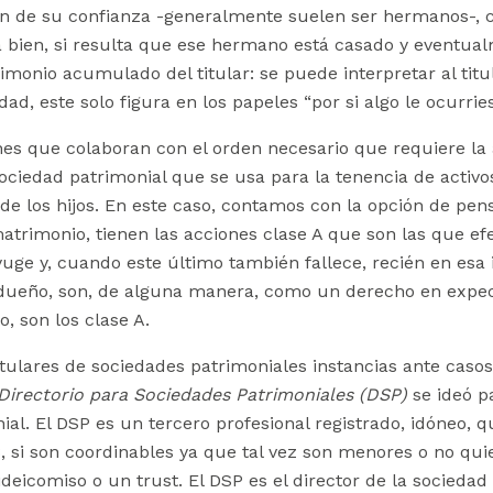
 de su confianza -generalmente suelen ser hermanos-, com
ra bien, si resulta que ese hermano está casado y eventual
trimonio acumulado del titular: se puede interpretar al ti
d, este solo figura en los papeles “por si algo le ocurriese
nes que colaboran con el orden necesario que requiere la 
sociedad patrimonial que se usa para la tenencia de activ
 de los hijos. En este caso, contamos con la opción de pe
matrimonio, tienen las acciones clase A que son las que ef
uge y, cuando este último también fallece, recién en esa i
 dueño, son, de alguna manera, como un derecho en expectat
, son los clase A.
 titulares de sociedades patrimoniales instancias ante cas
Directorio para Sociedades Patrimoniales (DSP)
se ideó p
nial. El DSP es un tercero profesional registrado, idóneo,
B, si son coordinables ya que tal vez son menores o no quie
deicomiso o un trust. El DSP es el director de la sociedad 