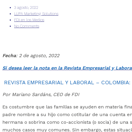
3 agosto, 2022
LUPA Marketing Solutions
FDI en los Medios
No Comments
Fecha
: 2 de agosto, 2022
Si desea leer la nota en la Revista Empresarial y Labor
REVISTA EMPRESARIAL Y LABORAL – COLOMBIA: ¿Qué
Por Mariano Sardáns, CEO de FDI
Es costumbre que las familias se ayuden en materia fin
padre nombre a su hijo como cotitular de una cuenta en 
hermana o sobrina como co-accionista (o socia) de una so
muchos casos muy comunes. Sin embargo, estas situacion