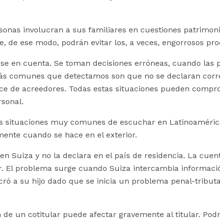
nas involucran a sus familiares en cuestiones patrimonia
ue, de ese modo, podrán evitar los, a veces, engorrosos pr
erse en cuenta. Se toman decisiones erróneas, cuando las
más comunes que detectamos son que no se declaran corr
nce de acreedores. Todas estas situaciones pueden comprom
sonal.
os situaciones muy comunes de escuchar en Latinoamérica
mente cuando se hace en el exterior.
 Suiza y no la declara en el país de residencia. La cuen
lar. El problema surge cuando Suiza intercambia informac
cró a su hijo dado que se inicia un problema penal-tributa
n de un cotitular puede afectar gravemente al titular. P