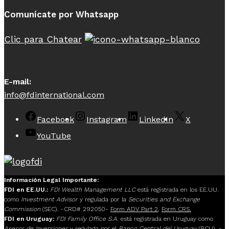
Comunícate por Whatsapp
Clic para Chatear
E-mail:
info@fdinternational.com
Facebook
Instagram
LinkedIn
X
YouTube
Información Legal Importante:
FDI en EE.UU.:
FDI Wealth Management LLC
está registrada en los EE.UU.
como
Investment Advisor
y regulada por la
Securities and Exchange
Commission
(SEC). -CRD# 292050-
Form ADV Part 2
,
Form CRS.
FDI en Uruguay:
FDI Family Office S.A.
está registrada en Uruguay como
Asesor de Inversiones
y regulada por el
Banco Central del Uruguay
(BCU). -