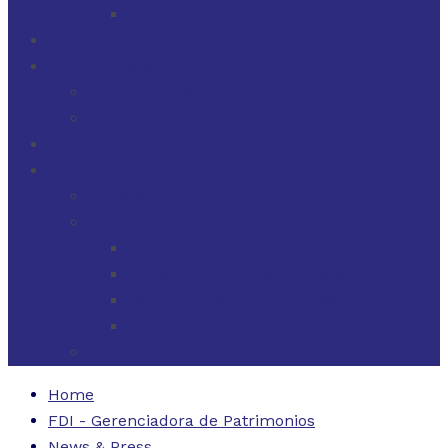
FINANZAS PARA EMPRESAS
FILOSOFÍA
FDI EN LOS MEDIOS
FDI EN LOS MEDIOS
NEWSLETTERS
FDI
CONTACTO
ESTADOS UNIDOS
URUGUAY
CÓDIGO BUENAS PRÁCTICAS
FORMULARIO DE RECLAMOS
INSTRUCTIVO DE RECLAMOS
CONTACTO ATENCIÓN RECLAMOS
ARGENTINA
Home
FDI - Gerenciadora de Patrimonios
News & Press