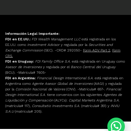
Información Legal Importante:
FDI en EE.UU.:
FDI Wealth Management LLC
está registrada en los
EE.UU. como
Investment Advisor
y regulada por la
Securities and
Exchange Commission
(SEC). -CRD# 292050-
Form ADV Part 2
,
Form
CRS.
FDI en Uruguay:
FDI Family Office S.A.
está registrada en Uruguay como
Asesor de Inversiones
y regulada por el
Banco Central del Uruguay
(BCU). -Matrícula# 7605-
FDI en Argentina:
Financial Design International S.A.
está registrada en
Argentina como
Agente Asesor Global de Inversiones
(AAGI) y regulada
por la
Comisión Nacional de Valores
(CNV). -Matrícula# 657-.
Financial
Design International S.A.
tiene convenios con los siguientes
Agentes de
Liquidación y Compensación
(ALYCs):
Capital Markets Argentina S.A.
(matrícula# 117),
Consultatio Investments S.A.
(matrícula# 351) y
INVIU
S.A.U
(matrícula# 205).