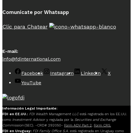
Comunícate por Whatsapp
Clic para Chatear
E-mail:
info@fdinternational.com
Facebook
Instagram
LinkedIn
X
YouTube
Información Legal Importante:
FDI en EE.UU.:
FDI Wealth Management LLC
está registrada en los EE.UU.
como
Investment Advisor
y regulada por la
Securities and Exchange
Commission
(SEC). -CRD# 292050-
Form ADV Part 2
,
Form CRS.
FDI en Uruguay:
FDI Family Office S.A.
está registrada en Uruguay como