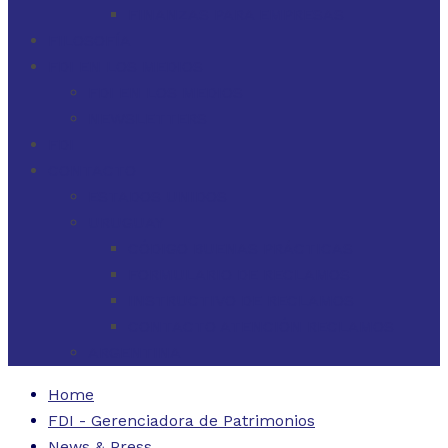
FINANZAS PARA EMPRESAS
FILOSOFÍA
FDI EN LOS MEDIOS
FDI EN LOS MEDIOS
NEWSLETTERS
FDI
CONTACTO
ESTADOS UNIDOS
URUGUAY
CÓDIGO BUENAS PRÁCTICAS
FORMULARIO DE RECLAMOS
INSTRUCTIVO DE RECLAMOS
CONTACTO ATENCIÓN RECLAMOS
ARGENTINA
Home
FDI - Gerenciadora de Patrimonios
News & Press